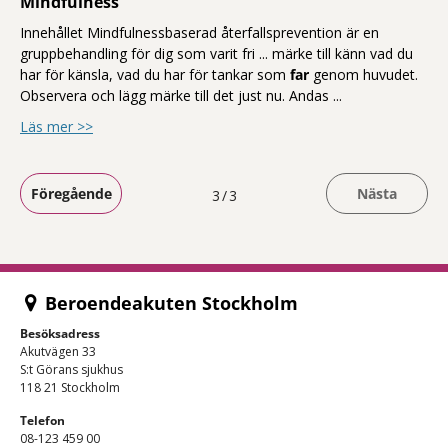
Mindfulness
Innehållet Mindfulnessbaserad återfallsprevention är en
gruppbehandling för dig som varit fri ... märke till känn vad du
har för känsla, vad du har för tankar som
far
genom huvudet.
Observera och lägg märke till det just nu. Andas
...
om Mindfulness
Läs mer >>
Föregående
Nästa
Du är på sida
3
3
Beroendeakuten Stockholm
Besöksadress
Akutvägen 33
S:t Görans sjukhus
118 21 Stockholm
Telefon
08-123 459 00