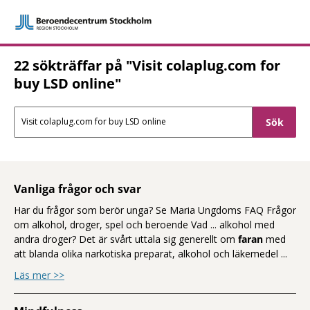
22 sökträffar på "Visit colaplug.com for
Sökresultat Beroendecentrum
buy LSD online"
Sökfält
Vanliga frågor och svar
Har du frågor som berör unga? Se Maria Ungdoms FAQ Frågor
om alkohol, droger, spel och beroende Vad ... alkohol med
andra droger? Det är svårt uttala sig generellt om
faran
med
att blanda olika narkotiska preparat, alkohol och läkemedel
...
om Vanliga frågor och svar
Läs mer >>