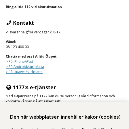
Ring alltid 112 vid akut situation
Kontakt
Vi svarar helgfria vardagar kl 8-17.
Växel:
08-123 400 00
Chatta med oss i Alltid Öppet
> På iPhone/
iPad
> På Android/surfplatta
> På Huawei/surfplatta
1177:s e-tjänster
Med e-tjänsterna på 1177 kan du se personlig vårdinformation och
kontakta vården på ett säkert sätt.
Logga in på 1177
Den här webbplatsen innehåller kakor (cookies)