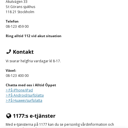
Akutvägen 33
S:t Görans sjukhus
118 21 Stockholm
Telefon
08-123 459 00
Ring alltid 112 vid akut situation
Kontakt
Vi svarar helgfria vardagar kl 8-17.
Växel:
08-123 400 00
Chatta med oss i Alltid Öppet
> På iPhone/
iPad
> På Android/surfplatta
> På Huawei/surfplatta
1177:s e-tjänster
Med e-tjänsterna på 1177 kan du se personlig vårdinformation och