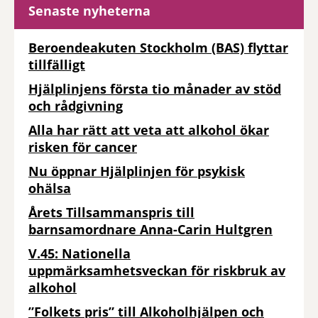
Senaste nyheterna
Beroendeakuten Stockholm (BAS) flyttar
tillfälligt
Hjälplinjens första tio månader av stöd
och rådgivning
Alla har rätt att veta att alkohol ökar
risken för cancer
Nu öppnar Hjälplinjen för psykisk
ohälsa
Årets Tillsammanspris till
barnsamordnare Anna-Carin Hultgren
V.45: Nationella
uppmärksamhetsveckan för riskbruk av
alkohol
”Folkets pris” till Alkoholhjälpen och