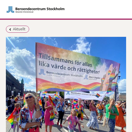
Föregående sida:
Aktuellt