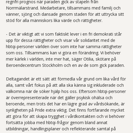
regnfri prognos när paraden gick av stapeln från
Norrmälarstrand. Medarbetare, tillsammans med familj och
vänner, sjöng och dansade genom staden för att uttrycka sitt
stöd för alla människors lika värde och rättigheter.
- Det är viktigt att vi som faktiskt lever i en fri demokrati står
upp för dessa rättigheter och visar vår solidaritet med de
hbtqi-personer världen över som inte har samma rättigheter
som oss. Tillsammans kan vi göra en förändring. Vi behöver
mer kärlek i världen, inte mer hat, säger Otilia, skötare på
Beroendecentrum Stockholm och en av de som gick paraden.
Deltagandet är ett sätt att förmedla vår grund om lika vård för
alla, samt vårt fokus på att alla ska känna sig inkluderade och
välkomna när de söker hjälp hos oss. Eftersom hbtqi-personer
är överrepresenterade när det gäller psykisk ohälsa och
beroende, men trots det har en lägre grad av vårdsökande, är
synligheten på Pride extra viktig. Det finns fortfarande mycket
att göra för att skapa trygghet i vårdkontakten och vi behöver
fortsätta jobba med hbtqi-frågor genom bland annat
utbildningar, handlingsplaner och reflekterande samtal på