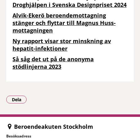
Droghjälpen i Svenska Designpriset 2024
Alvik-Ekerö beroendemottagning
stänger och flyttar till Magnus Huss-
mottagningen
Ny rapport visar stor minskning av
hepatit-infektioner
Så såg det ut på de anonyma
stödlinjerna 2023
Dela
- Klicka för att öppna delningsalternativ.
Beroendeakuten Stockholm
Besöksadress