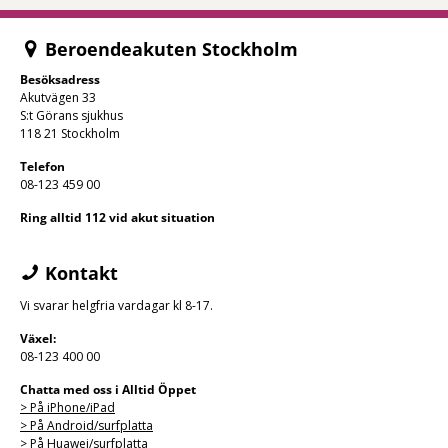
Beroendeakuten Stockholm
Besöksadress
Akutvägen 33
S:t Görans sjukhus
118 21 Stockholm
Telefon
08-123 459 00
Ring alltid 112 vid akut situation
Kontakt
Vi svarar helgfria vardagar kl 8-17.
Växel:
08-123 400 00
Chatta med oss i Alltid Öppet
> På iPhone/
iPad
> På Android/surfplatta
> På Huawei/surfplatta