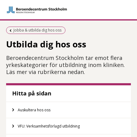
Föregående sida:
Jobba & utbilda dig hos oss
Utbilda dig hos oss
Beroendecentrum Stockholm tar emot flera
yrkeskategorier för utbildning inom kliniken.
Läs mer via rubrikerna nedan.
Hitta på sidan
Auskultera hos oss
VFU: Verksamhetsförlagd utbildning