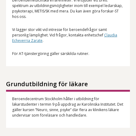
beroendemedicinska erfarenheter. Vi erbjuder ett brett
spektrum av utbildningsmöjligheter inom till exempel ledarskap,
psykoterapi, METIS/SK med mera. Du kan även göra forskar-ST
hos oss.
Vi lägger stor vikt vid intresse för beroendefrågor samt
personlig lämplighet. Vid frågor, kontakta enhetschef
Claudia
Echeverria Zarate
.
För AT-tjänstergöring gäller särskilda rutiner.
Grundutbildning för läkare
Beroendecentrum Stockholm håller i utbildning för
läkarstudenter i termin 9 på uppdrag av Karolinska Institutet. Det
gäller kursen ”Neuro, sinne, psyke” där flera av klinikens läkare
undervisar som föreläsare och handledare.