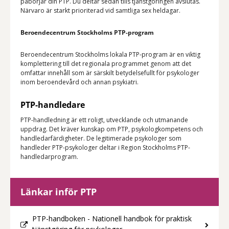
påbörjar din PTP. Du deltar sedan tills tjänstgöringen avslutas.
Närvaro är starkt prioriterad vid samtliga sex heldagar.
Beroendecentrum Stockholms PTP-program
Beroendecentrum Stockholms lokala PTP-program är en viktig
komplettering till det regionala programmet genom att det
omfattar innehåll som är särskilt betydelsefullt för psykologer
inom beroendevård och annan psykiatri.
PTP-handledare
PTP-handledning är ett roligt, utvecklande och utmanande
uppdrag. Det kräver kunskap om PTP, psykologkompetens och
handledarfärdigheter. De legitimerade psykologer som
handleder PTP-psykologer deltar i Region Stockholms PTP-
handledarprogram.
Länkar inför PTP
PTP-handboken - Nationell handbok för praktisk