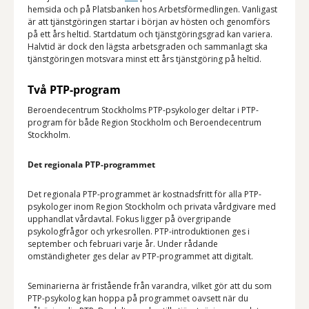
hemsida och på Platsbanken hos Arbetsförmedlingen. Vanligast
är att tjänstgöringen startar i början av hösten och genomförs
på ett års heltid. Startdatum och tjänstgöringsgrad kan variera.
Halvtid är dock den lägsta arbetsgraden och sammanlagt ska
tjänstgöringen motsvara minst ett års tjänstgöring på heltid.
Två PTP-program
Beroendecentrum Stockholms PTP-psykologer deltar i PTP-
program för både Region Stockholm och Beroendecentrum
Stockholm.
Det regionala PTP-programmet
Det regionala PTP-programmet är kostnadsfritt för alla PTP-
psykologer inom Region Stockholm och privata vårdgivare med
upphandlat vårdavtal. Fokus ligger på övergripande
psykologfrågor och yrkesrollen. PTP-introduktionen ges i
september och februari varje år. Under rådande
omständigheter ges delar av PTP-programmet att digitalt.
Seminarierna är fristående från varandra, vilket gör att du som
PTP-psykolog kan hoppa på programmet oavsett när du