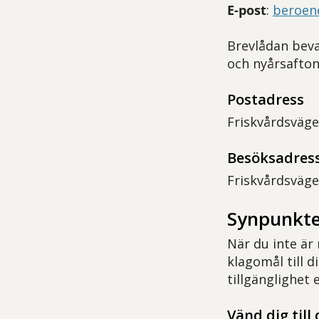
E-post
:
beroen
Brevlådan beva
och nyårsafton
Postadress
Friskvårdsväge
Besöksadres
Friskvårdsväge
Synpunkte
När du inte är
klagomål till 
tillgänglighet
Vänd dig till