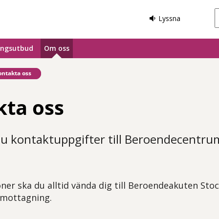
Lyssna
ingsutbud
Om oss
fintlig sida:
ontakta oss
kta oss
du kontaktuppgifter till Beroendecentr
oner ska du alltid vända dig till Beroendeakuten Sto
mottagning.