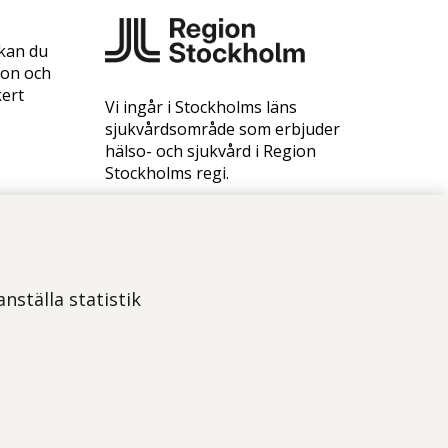
 kan du
ion och
kert
Vi ingår i Stockholms läns
sjukvårdsområde som erbjuder
hälso- och sjukvård i Region
Stockholms regi.
Samtliga bilder på webbplatsen är
tagna av fotograf Yanan Li om
inget annat namn anges.
Om webbplatsen
nställa statistik
Tillgänglighetsredogörelse