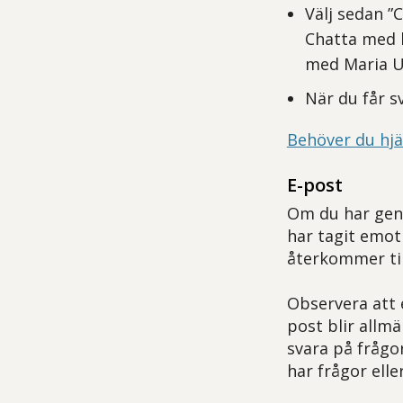
Välj sedan ”
Chatta med 
med Maria Un
När du får s
Behöver du hjä
E-post
Om du har gene
har tagit emot
återkommer til
Observera att 
post blir allmä
svara på frågo
har frågor ell