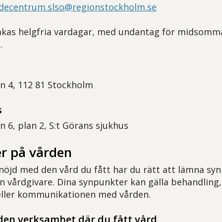
decentrum.slso@regionstockholm.se
kas helgfria vardagar, med undantag för midsomma
.
n 4, 112 81 Stockholm
s
n 6, plan 2, S:t Görans sjukhus
r på vården
 nöjd med den vård du fått har du rätt att lämna sy
din vårdgivare. Dina synpunkter kan gälla behandlin
 eller kommunikationen med vården.
 den verksamhet där du fått vård