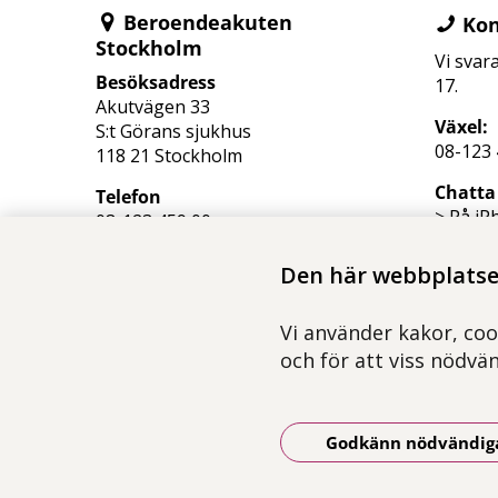
Beroendeakuten
Kon
Stockholm
Vi svar
Besöksadress
17.
Akutvägen 33
Växel:
S:t Görans sjukhus
08-123 
118 21 Stockholm
Chatta 
Telefon
> På iP
08-123 459 00
> På An
Ring alltid 112 vid akut
> På Hu
Den här webbplatsen
situation
Vi använder kakor, coo
och för att viss nödvä
Godkänn nödvändig