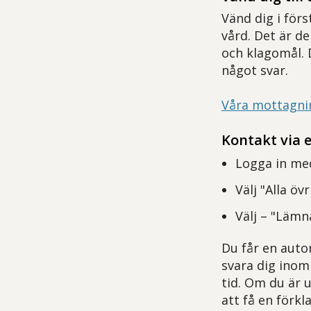
Vänd dig i för
vård. Det är d
och klagomål. 
något svar.
Våra mottagni
Kontakt via e
Logga in med
Välj "Alla öv
Välj – "Lämn
Du får en auto
svara dig inom
tid. Om du är u
att få en förkl