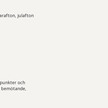
rafton, julafton
npunkter och
g, bemötande,