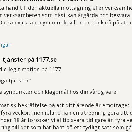
sta hand till den aktuella mottagning eller verksamh
en verksamheten som bäst kan åtgärda och besvara
Du kan vara anonym om du vill, men tänk då på att d
ngar
-tjänster på 1177.se
 e-legitimation på 1177
riga tjänster"
a synpunkter och klagomål hos din vårdgivare"'
matisk bekräftelse på att ditt ärende är emottaget
 fyra veckor, men ibland kan en utredning göra att d
nder 18 år försöker vi alltid svara tidigare än fyra v
aring till det som har hänt på ett tydligt sätt som gå