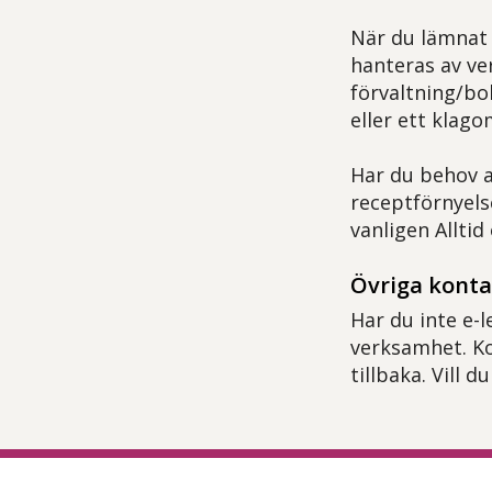
När du lämnat 
hanteras av ve
förvaltning/bo
eller ett klago
Har du behov a
receptförnyelse
vanligen Alltid
Övriga kont
Har du inte e-l
verksamhet. Ko
tillbaka. Vill 