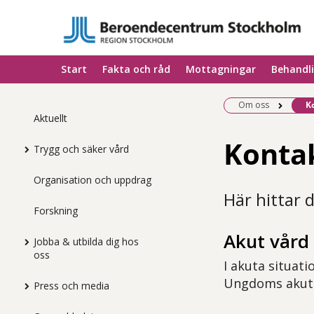
Start
Fakta och råd
Mottagningar
Behandl
Be
Om oss
K
Aktuellt
Konta
Trygg och säker vård
Organisation och uppdrag
Här hittar 
Forskning
Akut vård
Jobba & utbilda dig hos
oss
I akuta situati
Ungdoms akut
Press och media