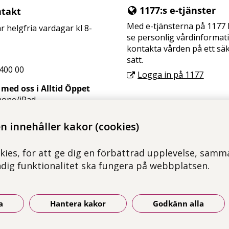
1177:s e-tjänster
takt
Med e-tjänsterna på 1177
ar helgfria vardagar kl 8-
se personlig vårdinformat
kontakta vården på ett sä
sätt.
400 00
Logga in på 1177
med oss i Alltid Öppet
hone/
iPad
droid/surfplatta
awei/surfplatta
 innehåller kakor (cookies)
kies, för att ge dig en förbättrad upplevelse, samma
ndig funktionalitet ska fungera på webbplatsen.
a
Hantera kakor
Godkänn alla