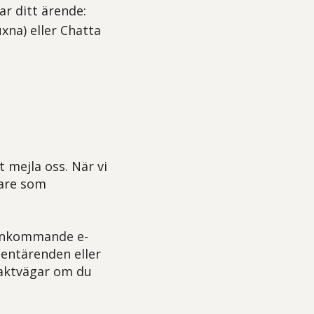
r ditt ärende:
na) eller Chatta
mejla oss. När vi
gare som
 inkommande e-
ientärenden eller
taktvägar om du