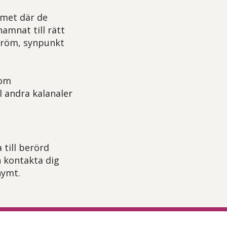
emet där de
mnat till rätt
eröm, synpunkt
 om
l andra kalanaler
 till berörd
n kontakta dig
nymt.