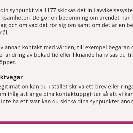
din synpunkt via 1177 skickas det in i avvikelsesyst
rksamheten. De gör en bedömning om ärendet har ha
lag och om vad det rör sig om samt om det är en b
mål.
v annan kontakt med vården, till exempel begäran
, ändring av bokad tid eller liknande hänvisas du til
 öppet.
aktvägar
egitimation kan du i stället skriva ett brev eller ringa
m ihåg att ange dina kontaktuppgifter så att vi ka
du inte ha ett svar kan du skicka dina synpunkter ano