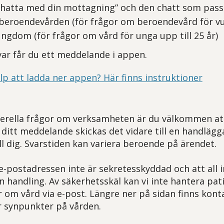
Chatta med din mottagning” och den chatt som passa
beroendevården (för frågor om beroendevård för vux
gdom (för frågor om vård för unga upp till 25 år)
var får du ett meddelande i appen.
lp att ladda ner appen? Här finns instruktioner
rella frågor om verksamheten är du välkommen att 
 ditt meddelande skickas det vidare till en handläg
l dig. Svarstiden kan variera beroende på ärendet.
e-postadressen inte är sekretesskyddad och att all
n handling. Av säkerhetsskäl kan vi inte hantera pat
r om vård via e-post. Längre ner på sidan finns kon
er synpunkter på vården.