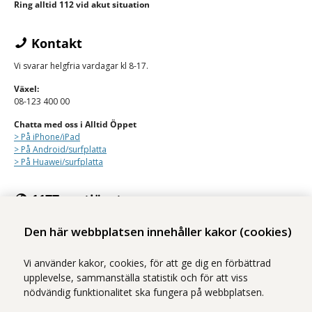
Ring alltid 112 vid akut situation
Kontakt
Vi svarar helgfria vardagar kl 8-17.
Växel:
08-123 400 00
Chatta med oss i Alltid Öppet
> På iPhone/
iPad
> På Android/surfplatta
> På Huawei/surfplatta
1177:s e-tjänster
Med e-tjänsterna på 1177 kan du se personlig vårdinformation och
Den här webbplatsen innehåller kakor (cookies)
kontakta vården på ett säkert sätt.
Logga in på 1177
Vi använder kakor, cookies, för att ge dig en förbättrad
upplevelse, sammanställa statistik och för att viss
nödvändig funktionalitet ska fungera på webbplatsen.