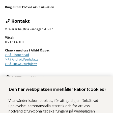
Ring alltid 112 vid akut situation
Kontakt
Vi svarar helgfria vardagar kl 8-17.
Växel:
08-123 400 00
Chatta med oss i Alltid Öppet
> På iPhone/
iPad
> På Android/surfplatta
> På Huawei/surfplatta
1177:s e-tjänster
Med e-tjänsterna på 1177 kan du se personlig vårdinformation och
Den här webbplatsen innehåller kakor (cookies)
kontakta vården på ett säkert sätt.
Logga in på 1177
Vi använder kakor, cookies, för att ge dig en förbättrad
upplevelse, sammanställa statistik och för att viss
nödvändig funktionalitet ska fungera på webbplatsen.