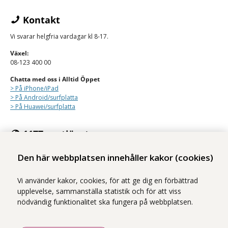
Kontakt
Vi svarar helgfria vardagar kl 8-17.
Växel:
08-123 400 00
Chatta med oss i Alltid Öppet
> På iPhone/
iPad
> På Android/surfplatta
> På Huawei/surfplatta
1177:s e-tjänster
Med e-tjänsterna på 1177 kan du se personlig vårdinformation och
Den här webbplatsen innehåller kakor (cookies)
kontakta vården på ett säkert sätt.
Logga in på 1177
Vi använder kakor, cookies, för att ge dig en förbättrad
upplevelse, sammanställa statistik och för att viss
nödvändig funktionalitet ska fungera på webbplatsen.