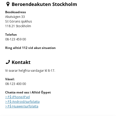
Beroendeakuten Stockholm
Besöksadress
Akutvägen 33
S:t Görans sjukhus
118 21 Stockholm
Telefon
08-123 459 00
Ring alltid 112 vid akut situation
Kontakt
Vi svarar helgfria vardagar kl 8-17.
Växel:
08-123 400 00
Chatta med oss i Alltid Öppet
> På iPhone/
iPad
> På Android/surfplatta
> På Huawei/surfplatta