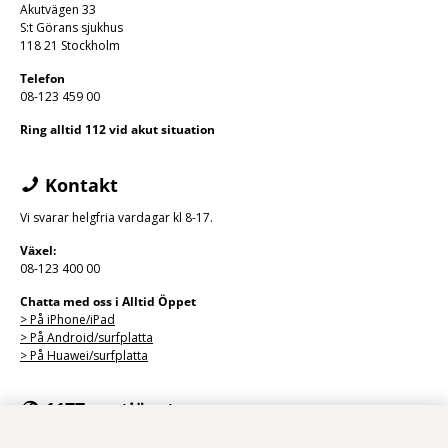
Akutvägen 33
S:t Görans sjukhus
118 21 Stockholm
Telefon
08-123 459 00
Ring alltid 112 vid akut situation
Kontakt
Vi svarar helgfria vardagar kl 8-17.
Växel:
08-123 400 00
Chatta med oss i Alltid Öppet
> På iPhone/
iPad
> På Android/surfplatta
> På Huawei/surfplatta
1177:s e-tjänster
Med e-tjänsterna på 1177 kan du se personlig vårdinformation och