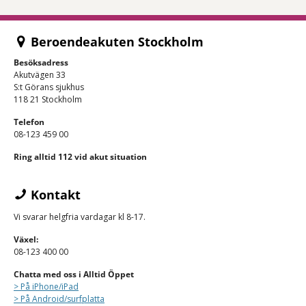
Beroendeakuten Stockholm
Besöksadress
Akutvägen 33
S:t Görans sjukhus
118 21 Stockholm
Telefon
08-123 459 00
Ring alltid 112 vid akut situation
Kontakt
Vi svarar helgfria vardagar kl 8-17.
Växel:
08-123 400 00
Chatta med oss i Alltid Öppet
> På iPhone/
iPad
> På Android/surfplatta