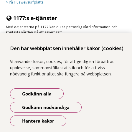
> På Huawei/surfplatta
1177:s e-tjänster
Med e-tjänsterna på 1177 kan du se personlig vårdinformation och
kontakta vården på ett säkert sätt.
Logga in på 1177
Den här webbplatsen innehåller kakor (cookies)
Vi använder kakor, cookies, för att ge dig en förbättrad
upplevelse, sammanställa statistik och för att viss
nödvändig funktionalitet ska fungera på webbplatsen.
Vi ingår i Stockholms läns sjukvårdsområde som erbjuder hälso- och
sjukvård i Region Stockholms regi.
Godkänn alla
Samtliga bilder på webbplatsen är tagna av fotograf Yanan Li om inget
annat namn anges.
Godkänn nödvändiga
Om webbplatsen
Tillgänglighetsredogörelse
Hantera kakor
Öppna meny