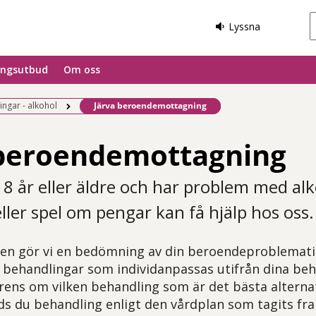
Lyssna
ingsutbud
Om oss
Befintlig sida:
ngar - alkohol
Järva beroendemottagning
 beroendemottagning
8 år eller äldre och har problem med alk
ller spel om pengar kan få hjälp hos oss.
n gör vi en bedömning av din beroendeproblematik.
 behandlingar som individanpassas utifrån dina be
ens om vilken behandling som är det bästa alternati
ds du behandling enligt den vårdplan som tagits fra