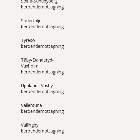
Solna-Sundbyberg
beroendemottagning
Södertälje
beroendemottagning
Tyresö
beroendemottagning
Täby-Danderyd-
Vaxholm
beroendemottagning
Upplands Väsby
beroendemottagning
Vallentuna
beroendemottagning
Vällingby
beroendemottagning