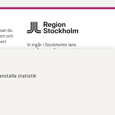
 kan du
ion och
kert
Vi ingår i Stockholms läns
sjukvårdsområde som erbjuder
hälso- och sjukvård i Region
Stockholms regi.
Samtliga bilder på webbplatsen är
nställa statistik
tagna av fotograf Yanan Li om
inget annat namn anges.
Om webbplatsen
Tillgänglighetsredogörelse