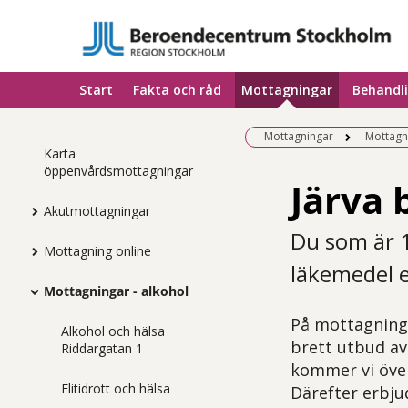
Start
Fakta och råd
Mottagningar
Behandl
Mottagningar
Mottagni
Karta
öppenvårdsmottagningar
Järva
Akutmottagningar
Du som är 1
Mottagning online
läkemedel e
Mottagningar - alkohol
På mottagninge
Alkohol och hälsa
brett utbud av
Riddargatan 1
kommer vi över
Elitidrott och hälsa
Därefter erbju