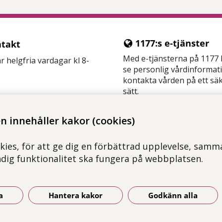
1177:s e-tjänster
takt
Med e-tjänsterna på 1177
ar helgfria vardagar kl 8-
se personlig vårdinformat
kontakta vården på ett sä
sätt.
400 00
Logga in på 1177
med oss i Alltid Öppet
 innehåller kakor (cookies)
hone/
iPad
droid/surfplatta
kies, för att ge dig en förbättrad upplevelse, samma
awei/surfplatta
ndig funktionalitet ska fungera på webbplatsen.
a
Hantera kakor
Godkänn alla