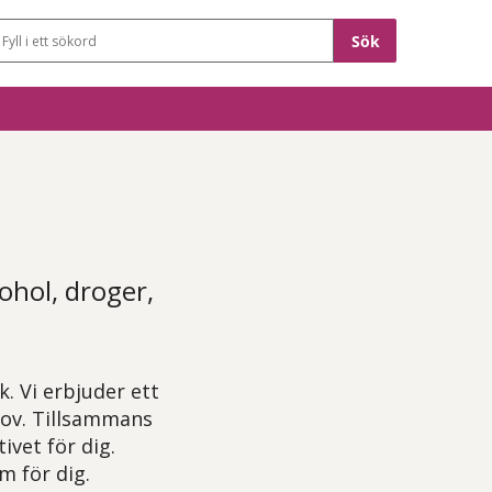
Sökfält
ohol, droger,
 Vi erbjuder ett
hov. Tillsammans
vet för dig.
m för dig.