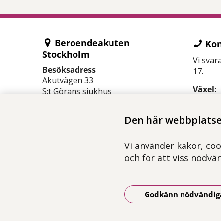
Beroendeakuten
Kon
Stockholm
Vi svar
Besöksadress
17.
Akutvägen 33
Växel:
S:t Görans sjukhus
08-123 
118 21 Stockholm
Chatta 
Den här webbplatsen
Telefon
> På iP
08-123 459 00
> På An
Vi använder kakor, coo
Ring alltid 112 vid akut
> På Hu
och för att viss nödvä
situation
Godkänn nödvändig