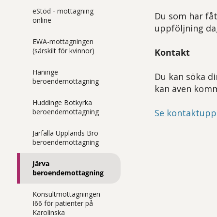
eStöd - mottagning
Du som har fåt
online
uppföljning dag
EWA-mottagningen
(särskilt för kvinnor)
Kontakt
Haninge
Du kan söka di
beroendemottagning
kan även komma
Huddinge Botkyrka
Se kontaktuppg
beroendemottagning
Järfälla Upplands Bro
beroendemottagning
Järva
beroendemottagning
Konsultmottagningen
I66 för patienter på
Karolinska