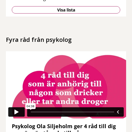
Visa lista
Fyra råd från psykolog
Psykolog ger fyra råd till dig som är anhörig: 1. Våga ta samtalet och lyft frågan. Förbered
Psykolog Ola Siljeholm ger 4 råd till dig