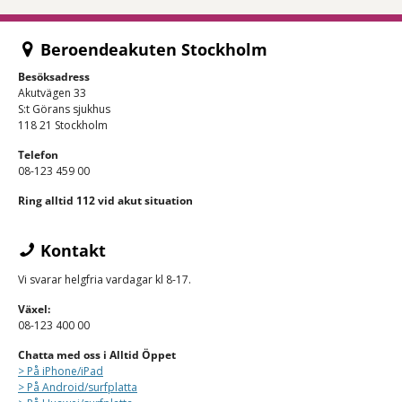
Beroendeakuten Stockholm
Besöksadress
Akutvägen 33
S:t Görans sjukhus
118 21 Stockholm
Telefon
08-123 459 00
Ring alltid 112 vid akut situation
Kontakt
Vi svarar helgfria vardagar kl 8-17.
Växel:
08-123 400 00
Chatta med oss i Alltid Öppet
> På iPhone/
iPad
> På Android/surfplatta