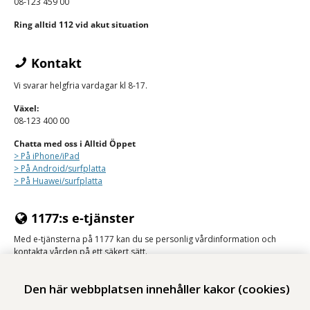
08-123 459 00
Ring alltid 112 vid akut situation
Kontakt
Vi svarar helgfria vardagar kl 8-17.
Växel:
08-123 400 00
Chatta med oss i Alltid Öppet
> På iPhone/
iPad
> På Android/surfplatta
> På Huawei/surfplatta
1177:s e-tjänster
Med e-tjänsterna på 1177 kan du se personlig vårdinformation och
kontakta vården på ett säkert sätt.
Logga in på 1177
Den här webbplatsen innehåller kakor (cookies)