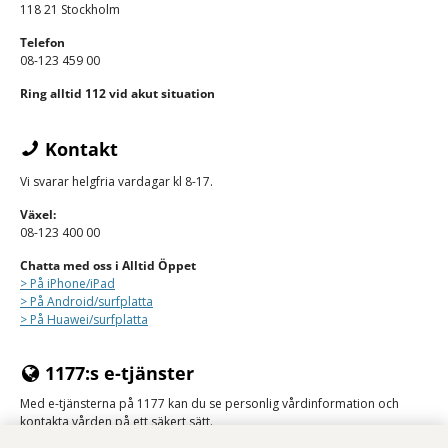
118 21 Stockholm
Telefon
08-123 459 00
Ring alltid 112 vid akut situation
Kontakt
Vi svarar helgfria vardagar kl 8-17.
Växel:
08-123 400 00
Chatta med oss i Alltid Öppet
> På iPhone/
iPad
> På Android/surfplatta
> På Huawei/surfplatta
1177:s e-tjänster
Med e-tjänsterna på 1177 kan du se personlig vårdinformation och
kontakta vården på ett säkert sätt.
Logga in på 1177