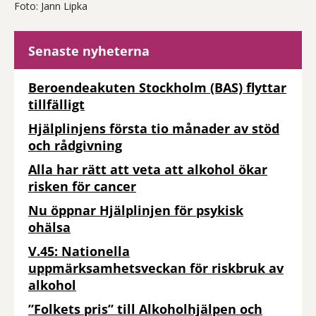
Foto: Jann Lipka
Senaste nyheterna
Beroendeakuten Stockholm (BAS) flyttar
tillfälligt
Hjälplinjens första tio månader av stöd
och rådgivning
Alla har rätt att veta att alkohol ökar
risken för cancer
Nu öppnar Hjälplinjen för psykisk
ohälsa
V.45: Nationella
uppmärksamhetsveckan för riskbruk av
alkohol
”Folkets pris” till Alkoholhjälpen och