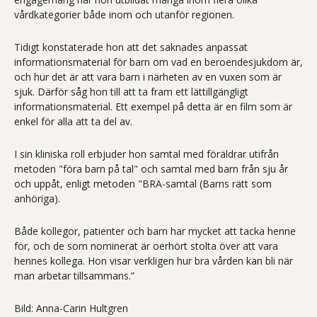
vårdkategorier både inom och utanför regionen.
Tidigt konstaterade hon att det saknades anpassat
informationsmaterial för barn om vad en beroendesjukdom är,
och hur det är att vara barn i närheten av en vuxen som är
sjuk. Därför såg hon till att ta fram ett lättillgängligt
informationsmaterial. Ett exempel på detta är en film som är
enkel för alla att ta del av.
I sin kliniska roll erbjuder hon samtal med föräldrar utifrån
metoden "föra barn på tal" och samtal med barn från sju år
och uppåt, enligt metoden "BRA-samtal (Barns rätt som
anhöriga).
Både kollegor, patienter och barn har mycket att tacka henne
för, och de som nominerat är oerhört stolta över att vara
hennes kollega. Hon visar verkligen hur bra vården kan bli när
man arbetar tillsammans.”
Bild: Anna-Carin Hultgren