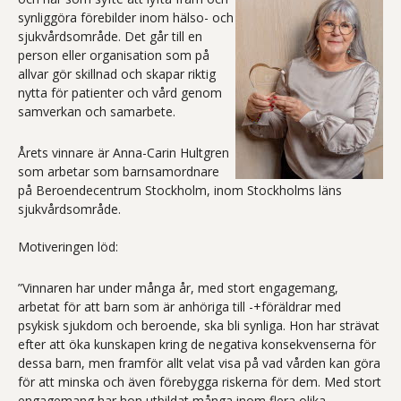
synliggöra förebilder inom hälso- och
sjukvårdsområde. Det går till en
person eller organisation som på
allvar gör skillnad och skapar riktig
nytta för patienter och vård genom
samverkan och samarbete.
Årets vinnare är Anna-Carin Hultgren
som arbetar som barnsamordnare
på Beroendecentrum Stockholm, inom Stockholms läns
sjukvårdsområde.
Motiveringen löd:
”Vinnaren har under många år, med stort engagemang,
arbetat för att barn som är anhöriga till -+föräldrar med
psykisk sjukdom och beroende, ska bli synliga. Hon har strävat
efter att öka kunskapen kring de negativa konsekvenserna för
dessa barn, men framför allt velat visa på vad vården kan göra
för att minska och även förebygga riskerna för dem. Med stort
engagemang har hon utbildat många inom flera olika