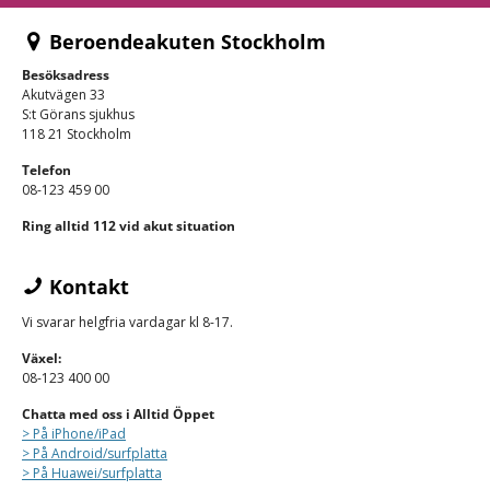
Beroendeakuten Stockholm
Besöksadress
Akutvägen 33
S:t Görans sjukhus
118 21 Stockholm
Telefon
08-123 459 00
Ring alltid 112 vid akut situation
Kontakt
Vi svarar helgfria vardagar kl 8-17.
Växel:
08-123 400 00
Chatta med oss i Alltid Öppet
> På iPhone/
iPad
> På Android/surfplatta
> På Huawei/surfplatta