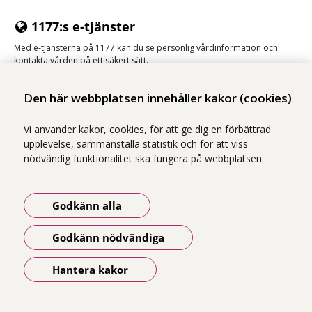
1177:s e-tjänster
Med e-tjänsterna på 1177 kan du se personlig vårdinformation och
kontakta vården på ett säkert sätt.
Logga in på 1177
Den här webbplatsen innehåller kakor (cookies)
Vi använder kakor, cookies, för att ge dig en förbättrad
upplevelse, sammanställa statistik och för att viss
nödvändig funktionalitet ska fungera på webbplatsen.
Vi ingår i Stockholms läns sjukvårdsområde som erbjuder hälso- och
sjukvård i Region Stockholms regi.
Godkänn alla
Samtliga bilder på webbplatsen är tagna av fotograf Yanan Li om inget
annat namn anges.
Godkänn nödvändiga
Om webbplatsen
Tillgänglighetsredogörelse
Hantera kakor
Öppna meny