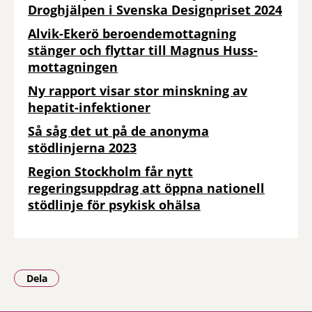
Droghjälpen i Svenska Designpriset 2024
Alvik-Ekerö beroendemottagning
stänger och flyttar till Magnus Huss-
mottagningen
Ny rapport visar stor minskning av
hepatit-infektioner
Så såg det ut på de anonyma
stödlinjerna 2023
Region Stockholm får nytt
regeringsuppdrag att öppna nationell
stödlinje för psykisk ohälsa
Dela
- Klicka för att öppna delningsalternativ.