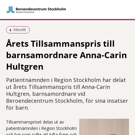
Föregående sida:
Aktuellt
Årets Tillsammanspris till
barnsamordnare Anna-Carin
Hultgren
Patientnämnden i Region Stockholm har delat
ut årets Tillsammanspris till Anna-Carin
Hultgren, barnsamordnare vid
Beroendecentrum Stockholm, för sina insatser
för barn.
Tillsammanspriset delas ut av
patientnämnden i Region Stockholm
och har som syfte att lyfta fram och