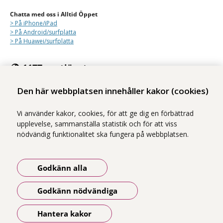
Chatta med oss i Alltid Öppet
> På iPhone/
iPad
> På Android/surfplatta
> På Huawei/surfplatta
1177:s e-tjänster
Med e-tjänsterna på 1177 kan du se personlig vårdinformation och
Den här webbplatsen innehåller kakor (cookies)
kontakta vården på ett säkert sätt.
Logga in på 1177
Vi använder kakor, cookies, för att ge dig en förbättrad
upplevelse, sammanställa statistik och för att viss
nödvändig funktionalitet ska fungera på webbplatsen.
Godkänn alla
Vi ingår i Stockholms läns sjukvårdsområde som erbjuder hälso- och
sjukvård i Region Stockholms regi.
Godkänn nödvändiga
Samtliga bilder på webbplatsen är tagna av fotograf Yanan Li om inget
annat namn anges.
Hantera kakor
Öppna meny
Om webbplatsen